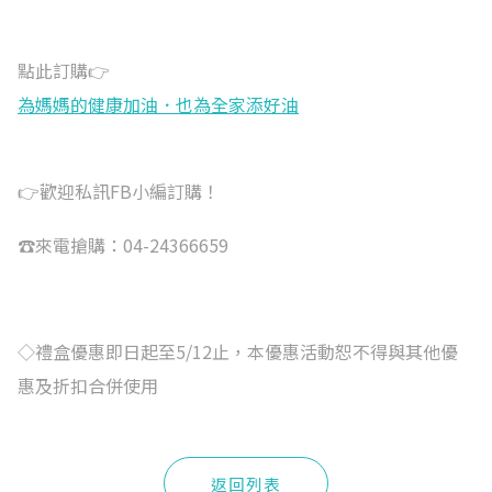
點此訂購👉
為媽媽的健康加油．也為全家添好油
👉歡迎私訊FB小編訂購！
☎來電搶購：04-24366659
◇禮盒優惠即日起至5/12止，本優惠活動恕不得與其他優
惠及折扣合併使用
返回列表