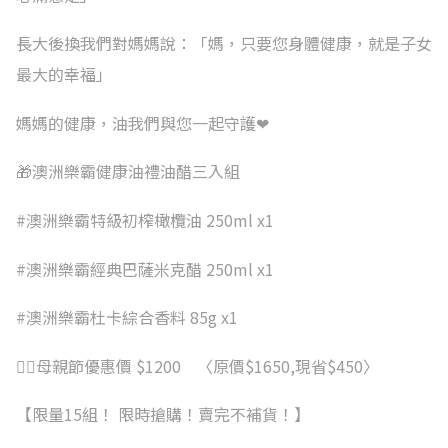
長大後換我們對媽媽說：「媽，只要您身體健康，就是子女
最大的幸福」
媽媽的健康，油我們與您一起守護❤
🎁澳洲樂霸健康油禮油醋三入組
#澳洲樂霸特級初榨橄欖油 250ml x1
#澳洲樂霸經典巴薩米克醋 250ml x1
#澳洲樂霸杜卡綜合香料 85g x1
💁‍♀母親節優惠價 $1200 〈原價$1650,現省$450〉
【限量15組！ 限時搶購！賣完不補貨！】