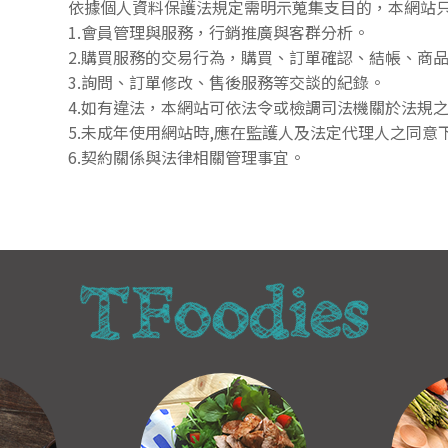
依據個人資料保護法規定需明示蒐集支目的，本網站
1.會員管理與服務，行銷推廣與客群分析。
2.購買服務的交易行為，購買、訂單確認、結帳、商
3.詢問、訂單修改、售後服務等交談的紀錄。
4.如有違法，本網站可依法令或檢調司法機關於法規
5.未成年使用網站時,應在監護人及法定代理人之同意
6.契約關係與法律相關管理事宜。