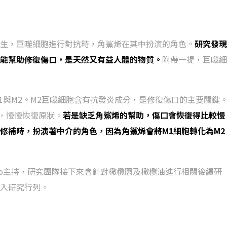
生，巨噬細胞進行對抗時，角鯊烯在其中扮演的角色。
研究發現
，能幫助修復傷口，是天然又有益人體的物質。
附帶一提，巨噬細
1與M2。M2巨噬細胞含有抗發炎成分，是修復傷口的主要關鍵
險，慢慢恢復原狀。
若是缺乏角鯊烯的幫助，傷口會恢復得比較慢
修補時，扮演著中介的角色，因為角鯊烯會將M1細胞轉化為M2
aforio主持，研究團隊接下來會針對橄欖園及橄欖油進行相關後續研
入研究行列。