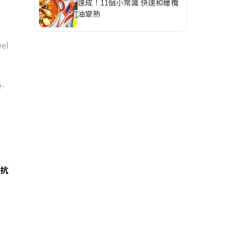
速成！11個小常識 快速和橄欖
油變熟
el
-
抗