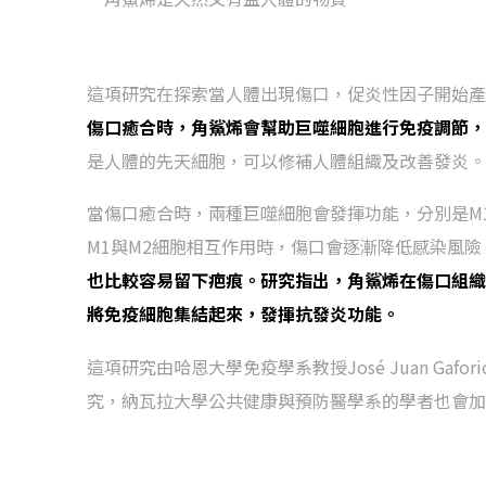
這項研究在探索當人體出現傷口，促炎性因子開始產
傷口癒合時，角鯊烯會幫助巨噬細胞進行免疫調節
是人體的先天細胞，可以修補人體組織及改善發炎。
當傷口癒合時，兩種巨噬細胞會發揮功能，分別是M
M1與M2細胞相互作用時，傷口會逐漸降低感染風
也比較容易留下疤痕。研究指出，角鯊烯在傷口組織
將免疫細胞集結起來，發揮抗發炎功能。
這項研究由哈恩大學免疫學系教授José Juan G
究，納瓦拉大學公共健康與預防醫學系的學者也會加