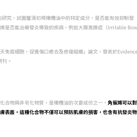
én）進行的研究，試圖釐清初榨橄欖油中的特定成分，是否能有效抑制發
能治療發炎導致的疾病，例如大腸激躁症（Irritable Bow
免疫細胞，促進傷口癒合及修復組織」論文，發表於Evidence
ne期刊。
化合物與非皂化物質，是橄欖油的次要成份之一。
角鯊烯可以對
膚表面。這種化合物不僅可以預防肌膚的損害，也含有抗發炎物