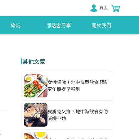
登入
綠誌
部落客分享
關於我們
其他文章
女性保健！地中海型飲食 預防
更年期提早報到
皮膚乾又癢？地中海飲食有助
減緩不適
能