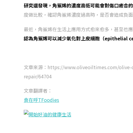
研究還發現，角鯊烯的濃度高低可能會對傷口癒合的
度做比較，確認角鯊烯濃度過高時，是否會造成負面
最近，角鯊烯在生活上應用方式愈來愈多，甚至也應
認為角鯊烯可以減少氧化對上皮細胞（epithelial 
文章來源：https://www.oliveoiltimes.com/olive-oil-
repair/64704
文章翻譯者：
食在呼TFoodies