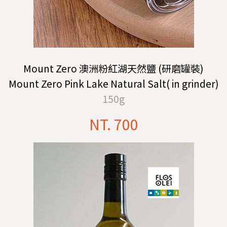
Mount Zero 澳洲粉紅湖天然鹽 (研磨罐裝)
Mount Zero Pink Lake Natural Salt( in grinder)
150g
NT. 700