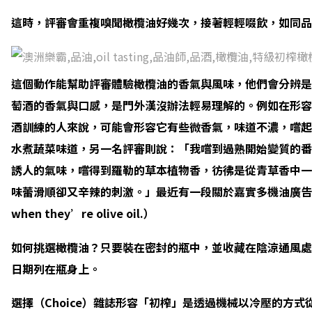
這時，評審會重複嗅聞橄欖油好幾次，接著輕輕啜飲，如同品
這個動作能幫助評審體驗橄欖油的香氣與風味，他們會分辨
萄酒的香氣與口感，是門外漢沒辦法輕易理解的。例如在形容
酒訓練的人來說，可能會形容它有些微香氣，味道不濃，嚐起來
水煮蔬菜味道，另一名評審則說：「我嚐到過熟開始變質的番
誘人的氣味，嚐得到羅勒的草本植物香，彷彿是從青草香中一
味蕾滑順卻又辛辣的刺激。」最近有一段關於嘉實多機油廣告台詞的改編
when they’re olive oil.）
如何挑選橄欖油？只要裝在密封的瓶中，並收藏在陰涼通風
日期列在瓶身上。
選擇（Choice）雜誌形容「初榨」是透過機械以冷壓的方