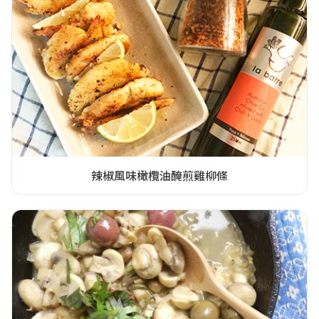
辣椒風味橄欖油醃煎雞柳條