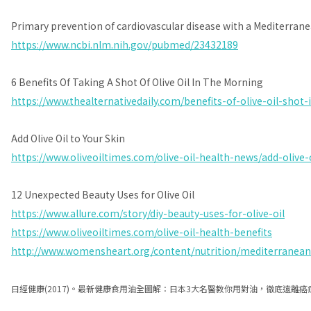
Primary prevention of cardiovascular disease with a Mediterrane
https://www.ncbi.nlm.nih.gov/pubmed/23432189
6 Benefits Of Taking A Shot Of Olive Oil In The Morning
https://www.thealternativedaily.com/benefits-of-olive-oil-shot
Add Olive Oil to Your Skin
https://www.oliveoiltimes.com/olive-oil-health-news/add-olive-
12 Unexpected Beauty Uses for Olive Oil
https://www.allure.com/story/diy-beauty-uses-for-olive-oil
https://www.oliveoiltimes.com/olive-oil-health-benefits
http://www.womensheart.org/content/nutrition/mediterranean
日經健康(2017)。最新健康食用油全圖解：日本3大名醫教你用對油，徹底遠