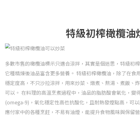
特級初榨橄欖油
多數市售的橄欖油標示只適合涼拌，其實是個迷思，特級初榨
它種精煉後油品富含更多營養。 特級初榨橄欖油，除了在食
穩定度高，不只沙拉涼拌，用來炒菜、燉煮、熬湯、煮飯、炸
可以。 在料理的高溫烹煮過程中，油品的脂肪酸會氧化，變
(omega-9)，氧化穩定性高也抗酸化，且耐熱發煙點高，可
應付家中的各種烹飪，不易有油煙，能提升食物風味與保留營