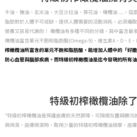
牛油、豬油、玄米油、大豆沙拉油、葵花油、橄欖油 ....
脂肪對於人體不可或缺，提供人體需要的活動消耗，必須攝取
營養又容易代謝的！ 橄欖油有多種不同的分級，其中富含最多營養的就是特
橄欖油富含單元不飽和脂肪酸(Omega-9)、維生素A、D、
榨橄欖油所富含的單元不飽和脂肪酸，能增加人體中的「好膽固醇
防心血管與腦部疾病。而特級初榨橄欖油是迄今發現的所有油
特級初榨橄欖油除
*特級初榨橄欖油是保護皮膚的天然屏障，可隔絕灰塵與髒污
與保濕，皮膚微濕時，取用少量的特級初榨橄欖油按摩，皮膚