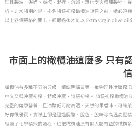
理性製油，碾碎、壓榨、混拌、沉澱，無化學與精煉製程，最後
析。非常特別的是，掛名特級初榨橄欖油販售之前，還必須通
以上各個嚴格的關卡，都通過後才能以 Extra virgin olive 
市面上的橄欖油這麼多 只有
橄欖油有多種不同的分級，請認明購買第一道物理性冷壓榨:Extra 
中文又稱冷壓初榨、特級冷壓、特級初榨。 特級初榨橄欖油Extra v
完整的健康營養，且油酸低可耐高溫，天然的果香味，可讓菜
好像很優質，實際上卻是經過脫酸、脫色、脫味等高溫高壓精煉過程，相較於
經過了化學精煉的過程，也把橄欖油原有對人體有益的橄欖多